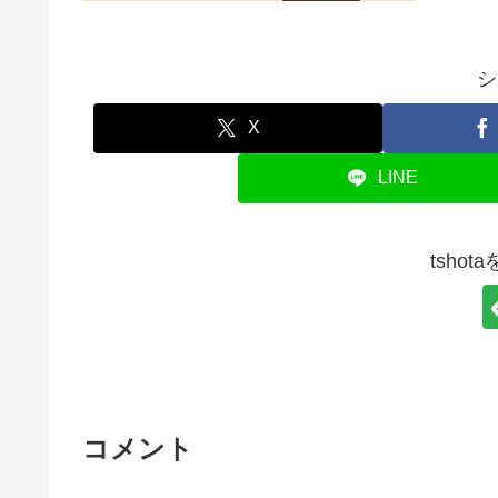
シ
X
LINE
tsho
コメント