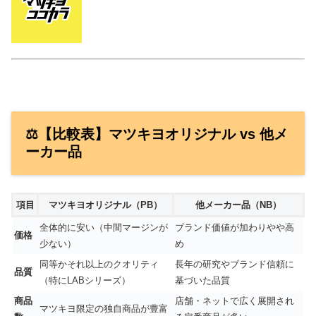
⚖️【比較表】マツキヨオリジナル vs 他メ
ーカー品
項目
マツキヨオリジナル（PB）
他メーカー品（NB）
全体的に安い（中間マージンが
ブランド価値が加わりやや高
価格
少ない）
め
同等かそれ以上のクオリティ
長年の研究やブランド信頼に
品質
（特にLABシリーズ）
基づいた品質
商品
店舗・ネットで広く展開され
マツキヨ限定の独自商品が豊富