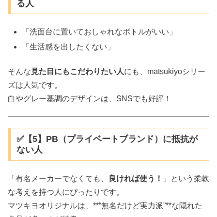
る人
「洗面台に置いておしゃれなボトルがいい」
「生活感を出したくない」
そんな
見た目にもこだわりたい人
にも、matsukiyoシリー
ズは人気です。
白やグレー基調のデザインは、SNSでも好評！
✅【5】PB（プライベートブランド）に抵抗が
ない人
「有名メーカーでなくても、
良ければ使う！
」という柔軟
な考えを持つ人にぴったりです。
マツキヨオリジナルは、**“無名だけど実力派”**な隠れた