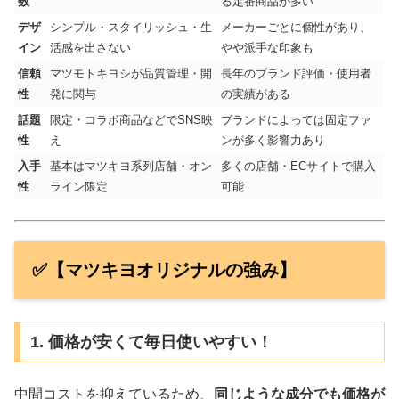
数
る定番商品が多い
デザ
シンプル・スタイリッシュ・生
メーカーごとに個性があり、
イン
活感を出さない
やや派手な印象も
信頼
マツモトキヨシが品質管理・開
長年のブランド評価・使用者
性
発に関与
の実績がある
話題
限定・コラボ商品などでSNS映
ブランドによっては固定ファ
性
え
ンが多く影響力あり
入手
基本はマツキヨ系列店舗・オン
多くの店舗・ECサイトで購入
性
ライン限定
可能
✅【マツキヨオリジナルの強み】
1. 価格が安くて毎日使いやすい！
中間コストを抑えているため、
同じような成分でも価格が