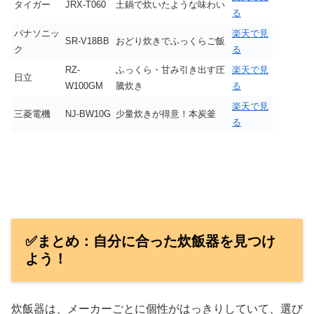
タイガー
JRX-T060
土鍋で炊いたような味わい
る
パナソニッ
楽天で見
SR-V18BB
おどり炊きでふっくらご飯
ク
る
RZ-
ふっくら・甘み引き出す圧
楽天で見
日立
W100GM
騰炊き
る
楽天で見
三菱電機
NJ-BW10G
少量炊きが得意！本炭釜
る
✅まとめ：自分に合った炊飯器を見つけ
よう！
炊飯器は、メーカーごとに個性がはっきりしていて、選び