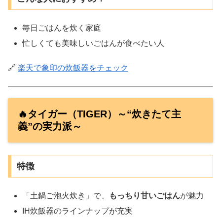
毎日ごはんを炊く家庭
忙しくても美味しいごはんが食べたい人
🔗
楽天で象印の炊飯器をチェック
🔥タイガー（TIGER）～“炊きたて主
義”の実力派～
特徴
「土鍋ご泡火炊き」で、
もっちり甘いごはん
が魅力
IH炊飯器のラインナップが充実