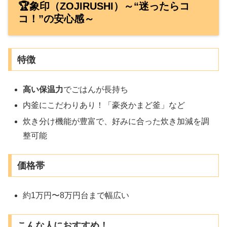
🏆象印（ZOJIRUSHI）～“迷ったらコ
コ！”の安心感～
特徴
高い保温力
でごはんが長持ち
内釜にこだわりあり！「豪炎かまど釜」など
炊き分け機能が豊富で、好みに合った炊き加減を調
整可能
価格帯
約1万円〜8万円台まで幅広い
こんな人におすすめ！