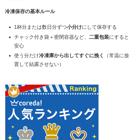
冷凍保存の基本ルール
1杯分または数日分ずつ
小分け
にして保存する
チャック付き袋＋密閉容器など、
二重包装
にすると
安心
使う分だけ
冷凍庫から出してすぐに挽く
（常温に放
置して結露させない）