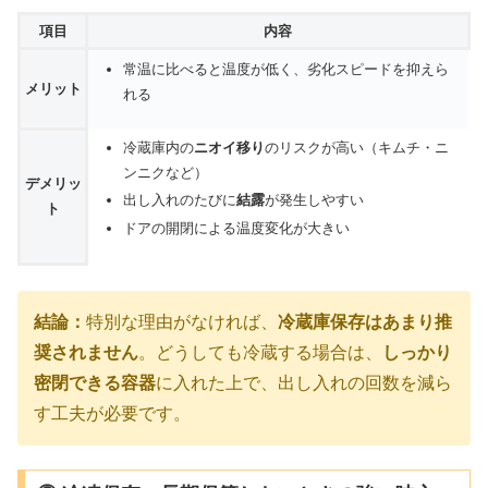
項目
内容
常温に比べると温度が低く、劣化スピードを抑えら
メリット
れる
冷蔵庫内の
ニオイ移り
のリスクが高い（キムチ・ニ
ンニクなど）
デメリッ
出し入れのたびに
結露
が発生しやすい
ト
ドアの開閉による温度変化が大きい
結論：
特別な理由がなければ、
冷蔵庫保存はあまり推
奨されません
。どうしても冷蔵する場合は、
しっかり
密閉できる容器
に入れた上で、出し入れの回数を減ら
す工夫が必要です。