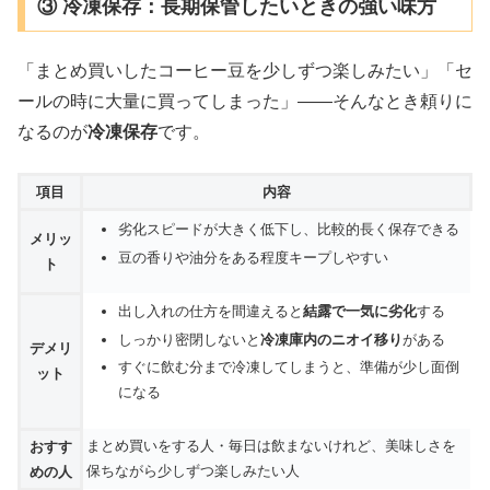
③ 冷凍保存：長期保管したいときの強い味方
「まとめ買いしたコーヒー豆を少しずつ楽しみたい」「セ
ールの時に大量に買ってしまった」――そんなとき頼りに
なるのが
冷凍保存
です。
項目
内容
劣化スピードが大きく低下し、比較的長く保存できる
メリッ
豆の香りや油分をある程度キープしやすい
ト
出し入れの仕方を間違えると
結露で一気に劣化
する
しっかり密閉しないと
冷凍庫内のニオイ移り
がある
デメリ
すぐに飲む分まで冷凍してしまうと、準備が少し面倒
ット
になる
まとめ買いをする人・毎日は飲まないけれど、美味しさを
おすす
保ちながら少しずつ楽しみたい人
めの人