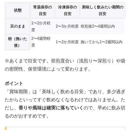
常温保存の
冷凍保存の
美味しく飲みたい期間の
状態
目安
目安
目安
1〜2か月程
豆のまま
2〜3か月程度
焙煎後2〜4週間以内
度
2〜4週間程
粉（挽いた
1〜2か月程度
挽いてから1〜2週間以内
度
後）
※あくまで目安です。焙煎度合い（浅煎り〜深煎り）や袋
の密閉性、保管環境によって変わります。
ポイント
「賞味期限」は「美味しく飲める目安」であり、多少過ぎ
たからといってすぐ飲めなくなるわけではありません。た
だし、
香りや風味は確実に落ちていく
ので、早めに飲み切
るのがおすすめです。