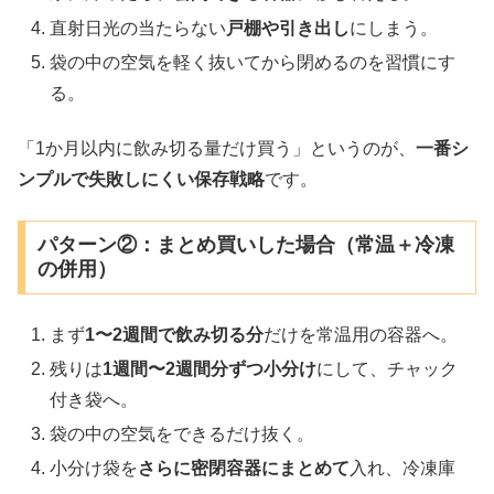
直射日光の当たらない
戸棚や引き出し
にしまう。
袋の中の空気を軽く抜いてから閉めるのを習慣にす
る。
「1か月以内に飲み切る量だけ買う」というのが、
一番シ
ンプルで失敗しにくい保存戦略
です。
パターン②：まとめ買いした場合（常温＋冷凍
の併用）
まず
1〜2週間で飲み切る分
だけを常温用の容器へ。
残りは
1週間〜2週間分ずつ小分け
にして、チャック
付き袋へ。
袋の中の空気をできるだけ抜く。
小分け袋を
さらに密閉容器にまとめて
入れ、冷凍庫