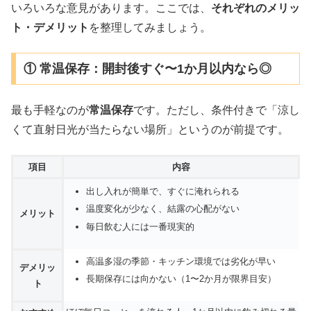
いろいろな意見があります。ここでは、
それぞれのメリッ
ト・デメリット
を整理してみましょう。
① 常温保存：開封後すぐ〜1か月以内なら◎
最も手軽なのが
常温保存
です。ただし、条件付きで「涼し
くて直射日光が当たらない場所」というのが前提です。
項目
内容
出し入れが簡単で、すぐに淹れられる
温度変化が少なく、結露の心配がない
メリット
毎日飲む人には一番現実的
高温多湿の季節・キッチン環境では劣化が早い
デメリッ
長期保存には向かない（1〜2か月が限界目安）
ト