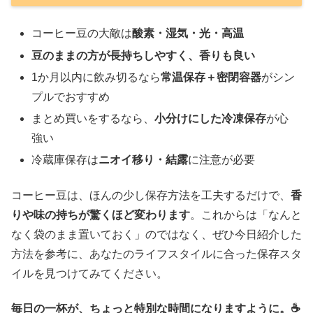
コーヒー豆の大敵は
酸素・湿気・光・高温
豆のままの方が長持ちしやすく、香りも良い
1か月以内に飲み切るなら
常温保存＋密閉容器
がシン
プルでおすすめ
まとめ買いをするなら、
小分けにした冷凍保存
が心
強い
冷蔵庫保存は
ニオイ移り・結露
に注意が必要
コーヒー豆は、ほんの少し保存方法を工夫するだけで、
香
りや味の持ちが驚くほど変わります
。これからは「なんと
なく袋のまま置いておく」のではなく、ぜひ今日紹介した
方法を参考に、あなたのライフスタイルに合った保存スタ
イルを見つけてみてください。
毎日の一杯が、ちょっと特別な時間になりますように。☕