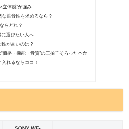
リア×立体感”が強み！
然な遮音性を求めるなら？
うならどれ？
得に選びたい人へ
用性が高いのは？
ds 6は“価格・機能・音質”の三拍子そろった本命
に入れるならココ！
SONY WF-