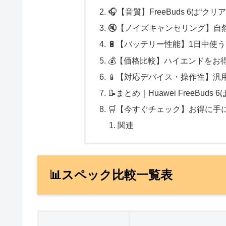
🎧【音質】FreeBuds 6は“ク
🔇【ノイズキャンセリング】自
🔋【バッテリー性能】1日中使
💰【価格比較】ハイエンドをお
📱【対応デバイス・操作性】汎
📝まとめ｜Huawei FreeBu
🛒【今すぐチェック】お得に手
関連
📊スペック比較一覧表