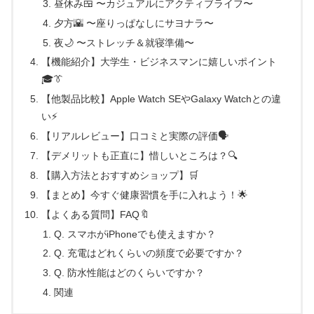
昼休み🍱 〜カジュアルにアクティブライフ〜
夕方🌇 〜座りっぱなしにサヨナラ〜
夜🌙 〜ストレッチ＆就寝準備〜
【機能紹介】大学生・ビジネスマンに嬉しいポイント
🎓👔
【他製品比較】Apple Watch SEやGalaxy Watchとの違
い⚡
【リアルレビュー】口コミと実際の評価🗣️
【デメリットも正直に】惜しいところは？🔍
【購入方法とおすすめショップ】🛒
【まとめ】今すぐ健康習慣を手に入れよう！🌟
【よくある質問】FAQ🔖
Q. スマホがiPhoneでも使えますか？
Q. 充電はどれくらいの頻度で必要ですか？
Q. 防水性能はどのくらいですか？
関連