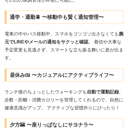
その日の体調管理が即座に可能に。
通学・通勤🚆 〜移動中も賢く通知管理〜
電車の中やバス移動中、スマホをゴソゴソ出さなくても
腕
元でLINEやメールの通知をサクッと確認
。 着信や大事な
予定変更も見逃さず、スマートな立ち振る舞いに差が出ま
す。
昼休み🍱 〜カジュアルにアクティブライフ〜
ランチ後のちょっとしたウォーキングも
自動で運動記録
。
歩数・距離・消費カロリーを管理してくれるので、自然に
健康意識がアップ。 アクティブな習慣作りにぴったり！
夕方🌇 〜座りっぱなしにサヨナラ〜